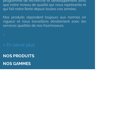
programme de recherche et développement ainsi
que notre niveau de qualité qui nous représente et
qui fait notre fierté depuis toutes ces années.
Nos produits répondent toujours aux normes en
vigueur et nous travaillons étroitement avec les
services qualités de nos fournisseurs.
...
> En savoir plus
NOS PRODUITS
NOS GAMMES
INFORMATIONS
Mentions légales
Thermomètres
Tensiomètres
Balances
Auto tests
Ethylotests
Test de drogue
...
Gamme sécurité
Gamme mesure et diagnostic
Gamme Hygiène
© 2021 par PE Conseil et Négoce. Créé
avec
Wix.com
Politique de confidentialité