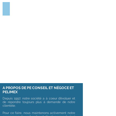
BALANCE DIGITALE MGD
A PROPOS DE PE CONSEIL ET NÉGOCE ET
PELIMEX
Depuis 1997, notre société a à coeur d’évoluer et
de répondre toujours plus à demande de notre
clientèle.
Pour ce faire, nous maintenons activement notre