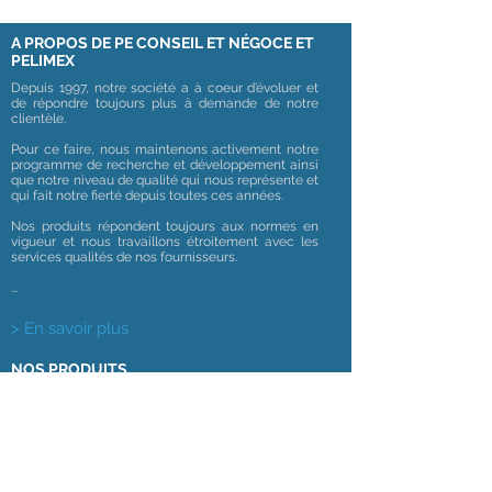
A PROPOS DE PE CONSEIL ET NÉGOCE ET
PELIMEX
Depuis 1997, notre société a à coeur d’évoluer et
de répondre toujours plus à demande de notre
clientèle.
Pour ce faire, nous maintenons activement notre
programme de recherche et développement ainsi
que notre niveau de qualité qui nous représente et
qui fait notre fierté depuis toutes ces années.
Nos produits répondent toujours aux normes en
vigueur et nous travaillons étroitement avec les
services qualités de nos fournisseurs.
...
> En savoir plus
NOS PRODUITS
NOS GAMMES
INFORMATIONS
Mentions légales
Thermomètres
Tensiomètres