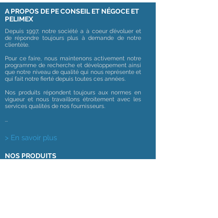
A PROPOS DE PE CONSEIL ET NÉGOCE ET
PELIMEX
Depuis 1997, notre société a à coeur d’évoluer et
de répondre toujours plus à demande de notre
clientèle.
Pour ce faire, nous maintenons activement notre
programme de recherche et développement ainsi
que notre niveau de qualité qui nous représente et
qui fait notre fierté depuis toutes ces années.
Nos produits répondent toujours aux normes en
vigueur et nous travaillons étroitement avec les
services qualités de nos fournisseurs.
...
> En savoir plus
NOS PRODUITS
NOS GAMMES
INFORMATIONS
Mentions légales
Thermomètres
Tensiomètres
Balances