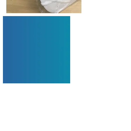
+
LES
PRODUIT
MASQUE (DIT ÉGALEMENT DEMI-
MASQUE)
FILTRANT LES PARTICULES, MODÈLE
BKG-N01,
DE LA CLASSE DE PROTECTION