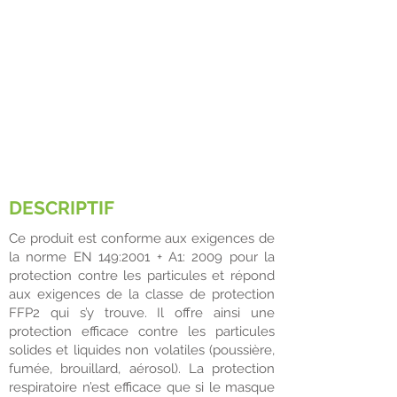
RESPIRATOIRE
FFP2.
5 COUCHES DE FILTRATION EFFICACE
FORME ERGONOMIQUE
BANDEAU D’OREILLE ÉLASTIQUE
CONFORTABLE - LONGUEUR 20 CM
PINCE-NEZ RÉGLABLE
DESCRIPTIF
Ce produit est conforme aux exigences de
la norme EN 149:2001 + A1: 2009 pour la
protection contre les particules et répond
aux exigences de la classe de protection
FFP2 qui s’y trouve. Il offre ainsi une
protection efficace contre les particules
solides et liquides non volatiles (poussière,
fumée, brouillard, aérosol). La protection
respiratoire n’est efficace que si le masque