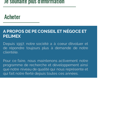
Je souhaite plus d'information
Acheter
A PROPOS DE PE CONSEIL ET NÉGOCE ET
PELIMEX
Depuis 1997, notre société a à coeur d’évoluer et
de répondre toujours plus à demande de notre
clientèle.
Pour ce faire, nous maintenons activement notre
programme de recherche et développement ainsi
que notre niveau de qualité qui nous représente et
qui fait notre fierté depuis toutes ces années.
Nos produits répondent toujours aux normes en
vigueur et nous travaillons étroitement avec les
services qualités de nos fournisseurs.
...
> En savoir plus
NOS PRODUITS
NOS GAMMES